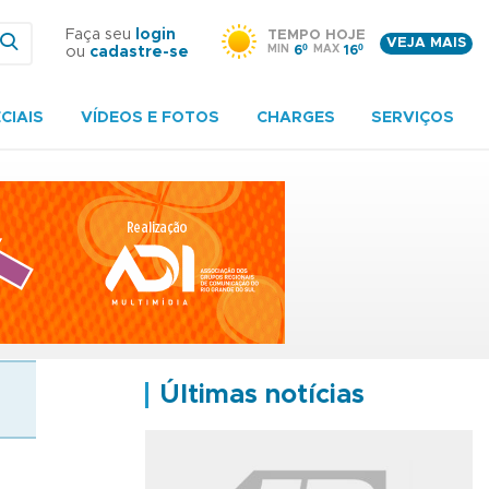
Faça seu
login
TEMPO HOJE
VEJA MAIS
MIN
6º
MAX
16º
ou
cadastre-se
CIAIS
VÍDEOS E FOTOS
CHARGES
SERVIÇOS
Últimas notícias