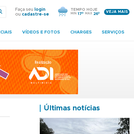
Faça seu
login
TEMPO HOJE
VEJA MAIS
MIN
17º
MAX
26º
ou
cadastre-se
CIAIS
VÍDEOS E FOTOS
CHARGES
SERVIÇOS
Últimas notícias