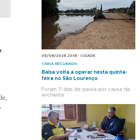
a
05/08/2026 23:18 - CIDADE
CHEIA RECUANDO
Balsa volta a operar nesta quinta-
feira no São Lourenço
Foram 11 dias de pausa por causa da
enchente
de,
e