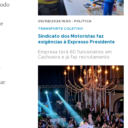
todo
05/08/2026 16:50 - POLÍTICA
ue
TRANSPORTE COLETIVO
Sindicato dos Motoristas faz
exigências à Expresso Presidente
Empresa terá 60 funcionários em
Cachoeira e já faz recrutamento
.
ar