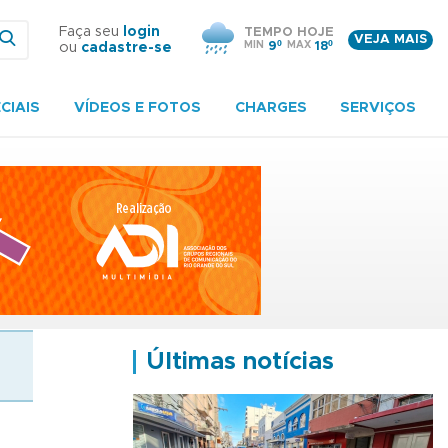
Faça seu
login
TEMPO HOJE
VEJA MAIS
MIN
9º
MAX
18º
ou
cadastre-se
CIAIS
VÍDEOS E FOTOS
CHARGES
SERVIÇOS
Últimas notícias