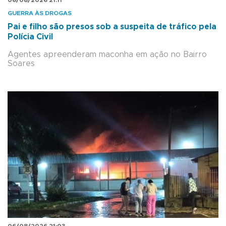
06/08/2026 21:11
GUERRA ÀS DROGAS
Pai e filho são presos sob a suspeita de tráfico pela
Polícia Civil
Agentes apreenderam maconha em ação no Bairro
Soares
06/08/2026 21:03