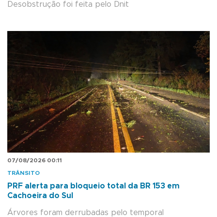
Desobstrução foi feita pelo Dnit
07/08/2026 00:11
TRÂNSITO
PRF alerta para bloqueio total da BR 153 em
Cachoeira do Sul
Árvores foram derrubadas pelo temporal