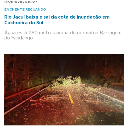
07/08/2026 10:27
ENCHENTE RECUANDO
Rio Jacuí baixa e sai da cota de inundação em
Cachoeira do Sul
Água está 2,80 metros acima do normal na Barragem
do Fandango