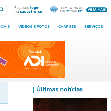
Faça seu
login
TEMPO HOJE
VEJA MAIS
MIN
9º
MAX
19º
ou
cadastre-se
CIAIS
VÍDEOS E FOTOS
CHARGES
SERVIÇOS
Últimas notícias