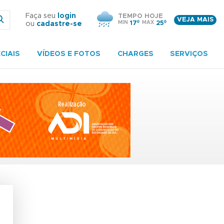
Faça seu
login
TEMPO HOJE
VEJA MAIS
MIN
17º
MAX
25º
ou
cadastre-se
CIAIS
VÍDEOS E FOTOS
CHARGES
SERVIÇOS