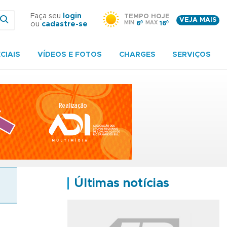
Faça seu
login
TEMPO HOJE
VEJA MAIS
MIN
6º
MAX
16º
ou
cadastre-se
CIAIS
VÍDEOS E FOTOS
CHARGES
SERVIÇOS
Últimas notícias