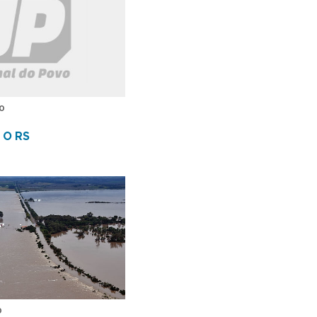
0
 O RS
0