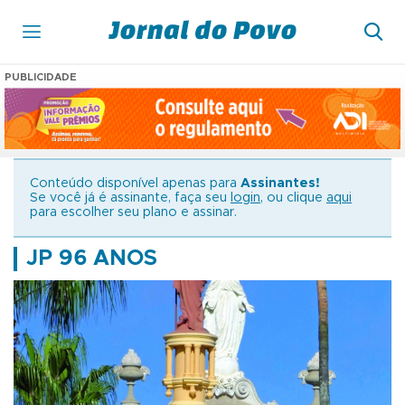
PUBLICIDADE
Conteúdo disponível apenas para
Assinantes!
Se você já é assinante, faça seu
login
, ou clique
aqui
para escolher seu plano e assinar.
JP 96 ANOS