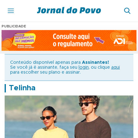
PUBLICIDADE
Conteúdo disponível apenas para
Assinantes!
Se você já é assinante, faça seu
login
, ou clique
aqui
para escolher seu plano e assinar.
Telinha