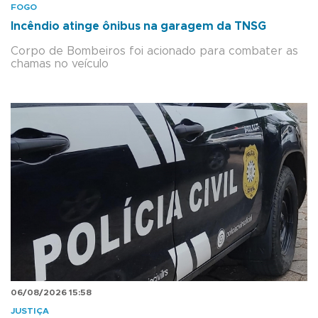
FOGO
Incêndio atinge ônibus na garagem da TNSG
Corpo de Bombeiros foi acionado para combater as
chamas no veículo
06/08/2026 15:58
JUSTIÇA