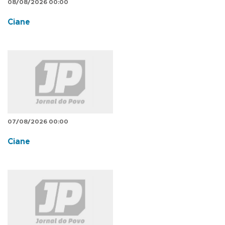
08/08/2026 00:00
Ciane
07/08/2026 00:00
Ciane