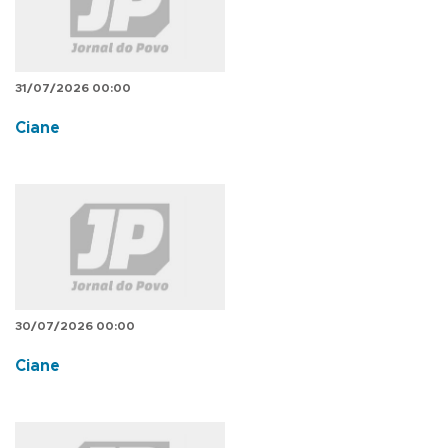
31/07/2026 00:00
Ciane
30/07/2026 00:00
Ciane