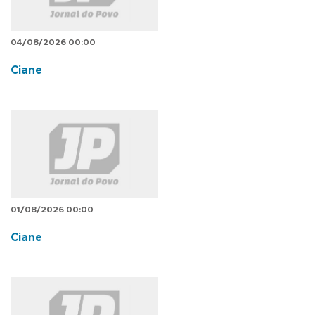
04/08/2026 00:00
Ciane
01/08/2026 00:00
Ciane