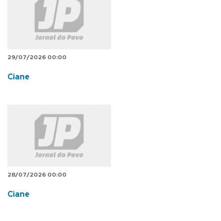
29/07/2026 00:00
Ciane
28/07/2026 00:00
Ciane