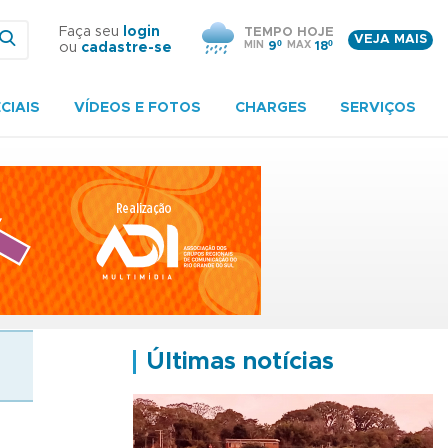
Faça seu
login
TEMPO HOJE
VEJA MAIS
MIN
9º
MAX
18º
ou
cadastre-se
CIAIS
VÍDEOS E FOTOS
CHARGES
SERVIÇOS
Últimas notícias