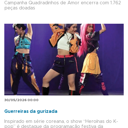
Campanha Quadradinhos de Amor encerra com 1.762
peças doadas
30/05/2026 00:00
Guerreiras da gurizada
Inspirado em série coreana, o show “Heroínas do K-
pop” é destaque da programação festiva da