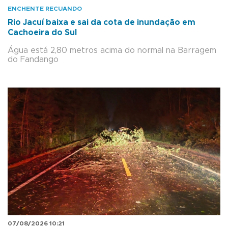
ENCHENTE RECUANDO
Rio Jacuí baixa e sai da cota de inundação em
Cachoeira do Sul
Água está 2,80 metros acima do normal na Barragem
do Fandango
07/08/2026 10:21