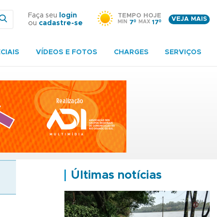
Faça seu
login
TEMPO HOJE
VEJA MAIS
MIN
7º
MAX
17º
ou
cadastre-se
CIAIS
VÍDEOS E FOTOS
CHARGES
SERVIÇOS
Últimas notícias