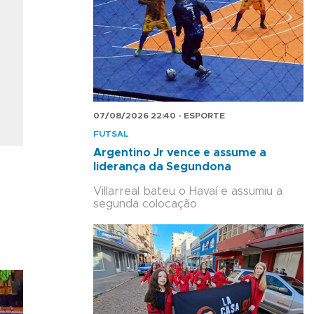
07/08/2026 22:40 - ESPORTE
FUTSAL
Argentino Jr vence e assume a
liderança da Segundona
Villarreal bateu o Havaí e assumiu a
segunda colocação