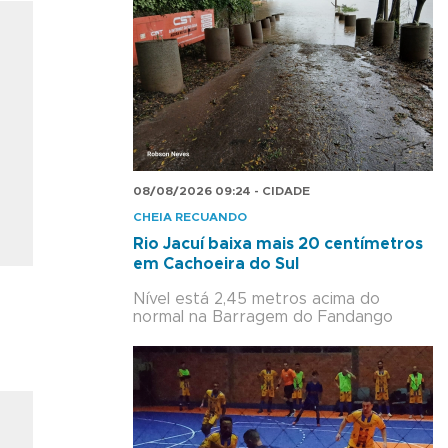
08/08/2026 09:24 - CIDADE
CHEIA RECUANDO
Rio Jacuí baixa mais 20 centímetros
em Cachoeira do Sul
Nível está 2,45 metros acima do
normal na Barragem do Fandango