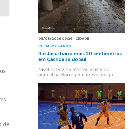
08/08/2026 09:24 - CIDADE
CHEIA RECUANDO
Rio Jacuí baixa mais 20 centímetros
em Cachoeira do Sul
tos
Nível está 2,45 metros acima do
normal na Barragem do Fandango
res
o de