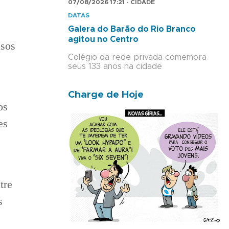
07/08/2026 17:21 - CIDADE
DATAS
Galera do Barão do Rio Branco
agitou no Centro
asos
Colégio da rede privada comemora
seus 133 anos na cidade
Charge de Hoje
os
es
tre
s