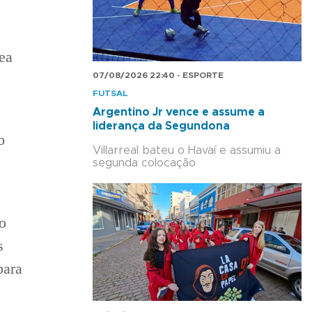
ea
07/08/2026 22:40 - ESPORTE
FUTSAL
Argentino Jr vence e assume a
liderança da Segundona
o
Villarreal bateu o Havaí e assumiu a
segunda colocação
o
s
para