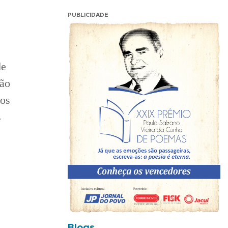
PUBLICIDADE
de
ção
dos
s
Blogs