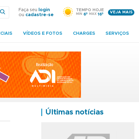
Faça seu
login
TEMPO HOJE
VEJA MAIS
MIN
6º
MAX
16º
ou
cadastre-se
CIAIS
VÍDEOS E FOTOS
CHARGES
SERVIÇOS
Últimas notícias