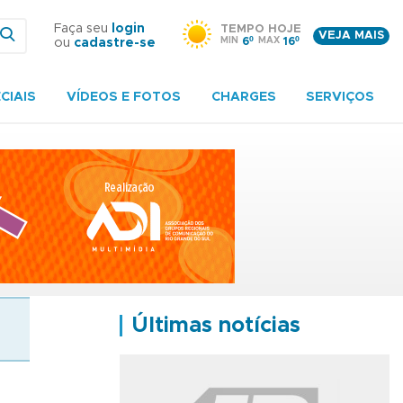
Faça seu
login
TEMPO HOJE
VEJA MAIS
MIN
6º
MAX
16º
ou
cadastre-se
CIAIS
VÍDEOS E FOTOS
CHARGES
SERVIÇOS
Últimas notícias