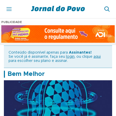
PUBLICIDADE
Conteúdo disponível apenas para
Assinantes!
Se você já é assinante, faça seu
login
, ou clique
aqui
para escolher seu plano e assinar.
Bem Melhor