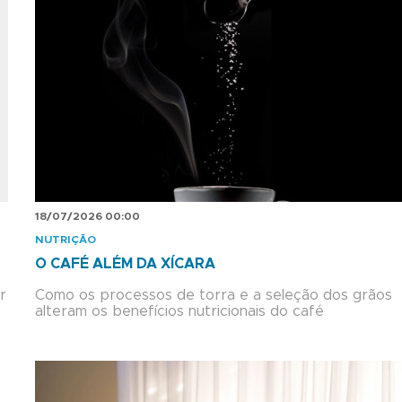
18/07/2026 00:00
NUTRIÇÃO
O CAFÉ ALÉM DA XÍCARA
r
Como os processos de torra e a seleção dos grãos
alteram os benefícios nutricionais do café