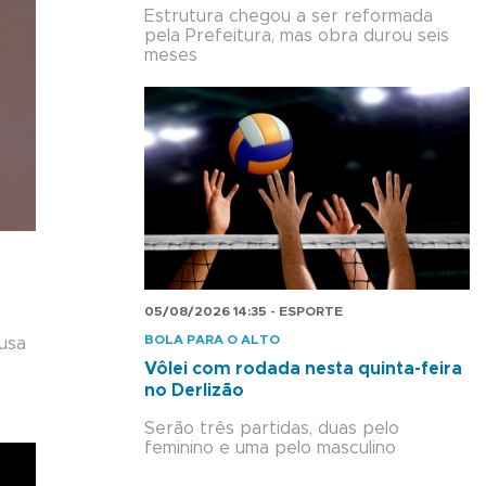
Estrutura chegou a ser reformada
pela Prefeitura, mas obra durou seis
meses
05/08/2026 14:35 - ESPORTE
BOLA PARA O ALTO
usa
Vôlei com rodada nesta quinta-feira
no Derlizão
Serão três partidas, duas pelo
feminino e uma pelo masculino