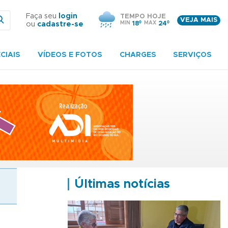
Faça seu
login
TEMPO HOJE
VEJA MAIS
MIN
18º
MAX
24º
ou
cadastre-se
CIAIS
VÍDEOS E FOTOS
CHARGES
SERVIÇOS
Últimas notícias