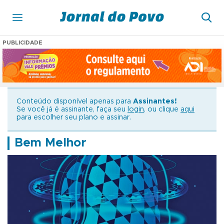
PUBLICIDADE
Conteúdo disponível apenas para
Assinantes!
Se você já é assinante, faça seu
login
, ou clique
aqui
para escolher seu plano e assinar.
Bem Melhor