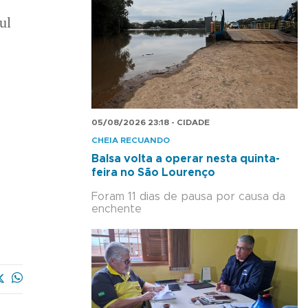
ul
05/08/2026 23:18 - CIDADE
CHEIA RECUANDO
s
Balsa volta a operar nesta quinta-
feira no São Lourenço
Foram 11 dias de pausa por causa da
enchente