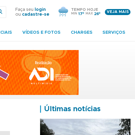
Faça seu
login
TEMPO HOJE
VEJA MAIS
MIN
17º
MAX
26º
ou
cadastre-se
CIAIS
VÍDEOS E FOTOS
CHARGES
SERVIÇOS
Últimas notícias