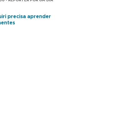
:00 - REPÓRTER POR UM DIA
iri precisa aprender
hentes