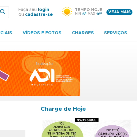
Faça seu
login
TEMPO HOJE
VEJA MAIS
MIN
6º
MAX
16º
ou
cadastre-se
CIAIS
VÍDEOS E FOTOS
CHARGES
SERVIÇOS
Charge de Hoje