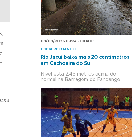
s,
on
08/08/2026 09:24 - CIDADE
CHEIA RECUANDO
a
Rio Jacuí baixa mais 20 centímetros
e
em Cachoeira do Sul
Nível está 2,45 metros acima do
normal na Barragem do Fandango
lexa