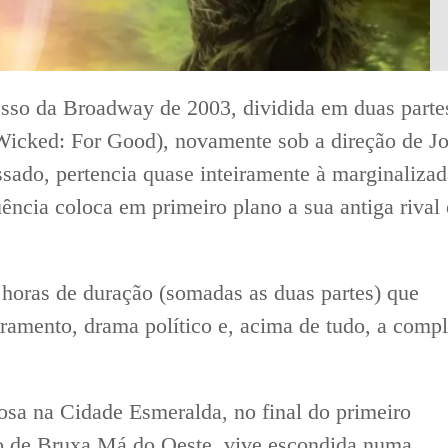
sso da Broadway de 2003, dividida em duas parte
Wicked: For Good), novamente sob a direção de J
sado, pertencia quase inteiramente à marginalizad
ência coloca em primeiro plano a sua antiga rival 
horas de duração (somadas as duas partes) que
eramento, drama político e, acima de tudo, a comp
sa na Cidade Esmeralda, no final do primeiro
ão de Bruxa Má do Oeste, vive escondida numa