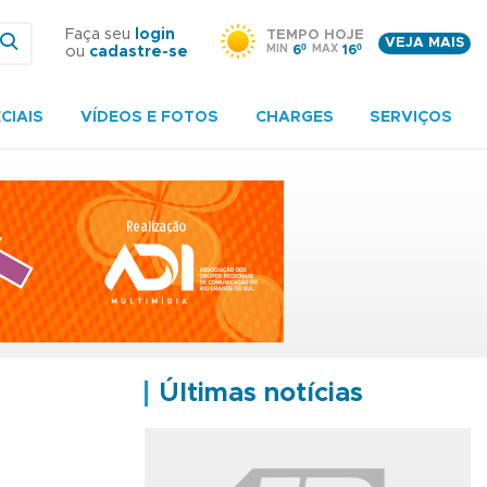
Faça seu
login
TEMPO HOJE
VEJA MAIS
MIN
6º
MAX
16º
ou
cadastre-se
CIAIS
VÍDEOS E FOTOS
CHARGES
SERVIÇOS
Últimas notícias